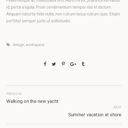
Pellentesque ac malesuada orci. Nunc mi ex, pharetra vel varius
id, porta a ligula. Proin condimentum tempor nisi et dictum.
Aliquam lobortis felis nulla, non rutrum lacus rutrum quis. Etiam
porttitor semper justo ut sollicitudin.
design
,
workspace
PREVIOUS
Walking on the new yacht
NEXT
Summer vacation at shore