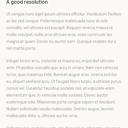
A good resolution
Ut congue nunc eget ipsum ultricies efficitur. Vestibulum facilisis
ac leo sed congue. Pellentesque malesuada nunc at velit
convallis, vel ultricies est suscipit. Aliquam viverra, massa id
mollis volutpat, nulla urna ultricies eros, vitae commodo leo
magna at quam. Donec eu auctor sem. Quisque sodales dui a
nisl mattis porta.
Integer lorem arcu, molestie et mauris eu, imperdiet ultricies
ante. Phasellus convallis quis arcu in ornare. Nam non vehicula
tortor, quis maximus felis. Aenean augue eros, viverra sed dui
eu, aliquet eleifend arcu. Ut feugiat libero turpis, a ultricies purus
cursus vel. Curabitur faucibus sodales nisl, at vulputate enim
elementum quis. In vehicula mollis sodales. Donec auctor
scelerisque odio. Maecenas porta congue sapien et tincidunt.
Nullam sollicitudin iaculis malesuada. Sed leo augue, laoreet
malesuada dolor a, ultricies auctor urna.