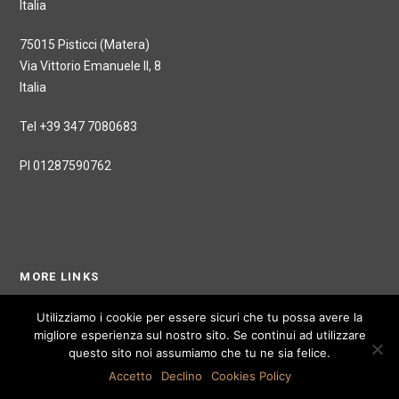
Italia
75015 Pisticci (Matera)
Via Vittorio Emanuele II, 8
Italia
Tel +39 347 7080683
PI 01287590762
MORE LINKS
Utilizziamo i cookie per essere sicuri che tu possa avere la
migliore esperienza sul nostro sito. Se continui ad utilizzare
Galleria
questo sito noi assumiamo che tu ne sia felice.
Negozio
Accetto
Declino
Cookies Policy