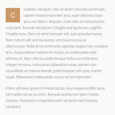
urabitur volutpat, odio sit amet vehicula commodo,
C
sapien massa imperdiet arcu, eget ultricies turpis
arcu nec libero. Aliquam vitae nibh ut metus luctus
vulputate. Aenean elit ipsum, fringilla sed ligula non, sagittis
fringilla nunc. Nam sit amet semper elit, quis gravida massa.
Nam rutrum elit sed dui auctor, vel maximus purus
ullamcorper. Nulla id mi commodo, egestas augue non, volutpat
arcu. Suspendisse facilisis leo turpis, ac malesuada nulla
ultricies at. Nam ultrices pellentesque tellus non interdum.
Integer mi nunc, vehicula eu bibendum vitae, laoreet non
risus.Morbi ac mauris blandit, pellentesque velit quis, mattis
turpis. Maecenas malesuada cursus est ac imperdiet.
Etiam ultricies,
ipsum in finibus luctus, risus neque porttitor urna
,
vel mattis nisl ex eu enim. Aenean lacinia non diam mattis
facilisis. Vestibulum imperdiet enim sit amet nisl rhoncus
hendrerit.