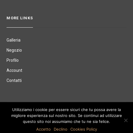
MORE LINKS
Galleria
Negozio
Profilo
Account
Contatti
© mtquinto -
Privacy Policy
Utilizziamo i cookie per essere sicuri che tu possa avere la
migliore esperienza sul nostro sito. Se continui ad utilizzare
questo sito noi assumiamo che tu ne sia felice.
Accetto
Declino
Cookies Policy