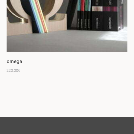
omega
220,00
€