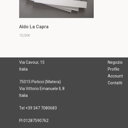
Aldo La Capra
INFO
MORE LI
10,00
€
85100 Potenza
Galleria
Via Cavour, 15
Negozio
Italia
Profilo
Account
75015 Pisticci (Matera)
Contatti
Via Vittorio Emanuele II, 8
Italia
Tel +39 347 7080683
PI 01287590762