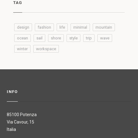
TAG
design
fashion
life
minimal
mountain
ocean
sail
shore
style
trip
wave
winter
workspace
INFO
85100 Potenza
Via Cavour, 15
Italia