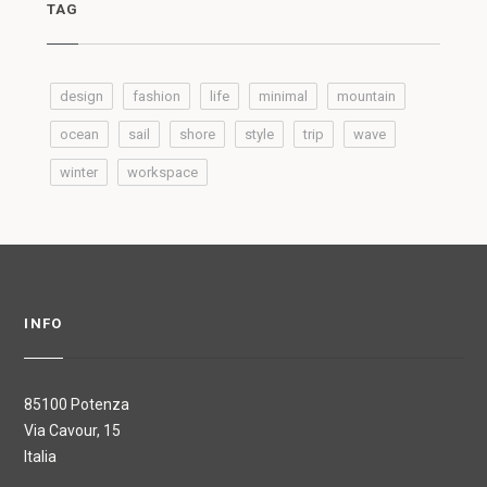
TAG
design
fashion
life
minimal
mountain
ocean
sail
shore
style
trip
wave
winter
workspace
INFO
85100 Potenza
Via Cavour, 15
Italia