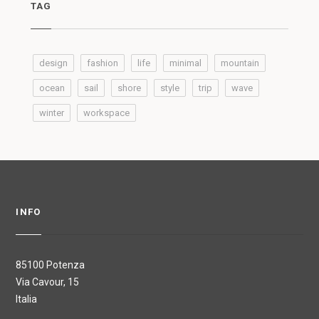
TAG
design
fashion
life
minimal
mountain
ocean
sail
shore
style
trip
wave
winter
workspace
INFO
85100 Potenza
Via Cavour, 15
Italia