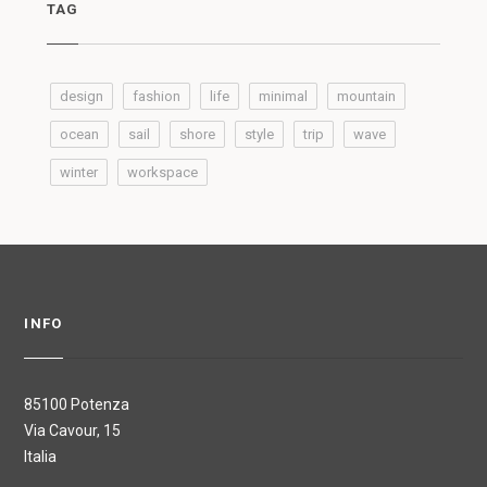
TAG
design
fashion
life
minimal
mountain
ocean
sail
shore
style
trip
wave
winter
workspace
INFO
85100 Potenza
Via Cavour, 15
Italia