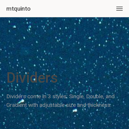
mtquinto
Dividers
Dividers come in 3 styles: Single, Double, and
Gradient with adjustable size and thickness.