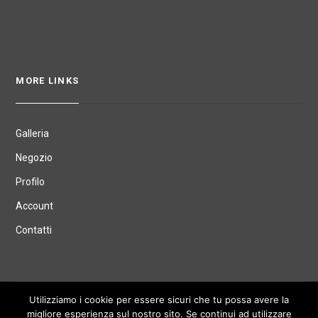
MORE LINKS
Galleria
Negozio
Profilo
Account
Contatti
© mtquinto -
Privacy Policy
Utilizziamo i cookie per essere sicuri che tu possa avere la
migliore esperienza sul nostro sito. Se continui ad utilizzare