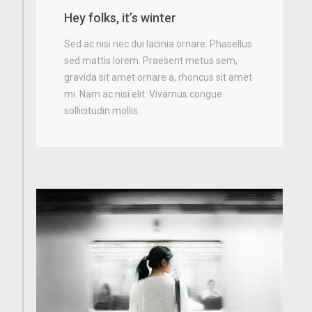
Hey folks, it’s winter
Sed ac nisi nec dui lacinia ornare. Phasellus
sed mattis lorem. Praesent metus sem,
gravida sit amet ornare a, rhoncus sit amet
mi. Nam ac nisi elit. Vivamus congue
sollicitudin mollis.