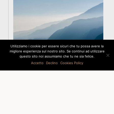
Utilizziamo i cookie per essere sicuri che tu possa avere la
migliore esperienza sul nostro sito. Se continui ad utilizzare
questo sito noi assumiamo che tu ne sia felice.
Accetto
Declino
Cookies Policy
24
Dicembre
2015
The day we were together
Duis sagittis risus sit amet sapien facilisis,
ac semper ex fermentum. Phasellus dolor